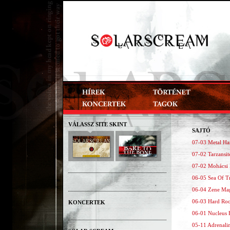
VÁLASSZ SITE SKINT
SAJTÓ
07-03 Metal Ham
07-02 Tarzansite
07-02 Mohácsi K
06-05 Sea Of Tr
06-04 Zene Maga
06-03 Hard Rock
KONCERTEK
06-01 Nucleus F
05-11 Adrenalin