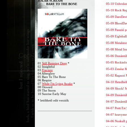
SOLAR SCREAM
05-10 Unbroken 
BARE TO THE BONE
05-10 Rock Repo
05-09 DareDevil
05-09 BloodDaw
05-09 Passzió po
05-09 Eightball 
05-08 Metalstor
05-08 Metal Insi
05-06 Dunántúli
05-05 Rockinfor
01
Still Running Deep
*
02 Insightful
05-03 Zenész Ma
03
Fracture
04 Afterglow
05-02 Ragazzi M
05 Bare To The Bone
06 Respire
04-10 Hetedhéth
07
While I'm Lying Awake
*
08 Onward
04-09 Shock! Ma
09 The Storm
10 Sunrise Early May
04-09 Dunántúli
* letölthetõ edit verziók
04-07 Dunántúli
04-07 Pesti Est
04-07 heavymeta
04-06 Nuskull po