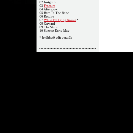
02 Insightful
03
Fracture
04 Afterglow
05 Bare To The Bone
06 Respire
07
While I'm Lying Awake
*
08 Onward
09 The Storm
10 Sunrise Early May
* letölthetõ edit verziók