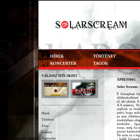
VÁLASSZ SITE SKINT
XPRESS001
Solar Scream -
E hónapban kij
idétlenkedéssel
el, aki akarja.
A 6 számos, 36
rejtõzik az éne
azért, hogy mik
Hírek
az sem feltétl
Történet
énekdallam elég
énekelne… Igaz
Zene
rossz, még ha n
persze katatoniá
Galéria
De nem ez a le
Kapcsolat
- halld Ground 