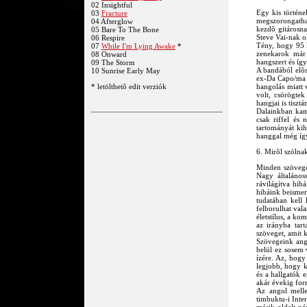
02 Insightful
Egy kis történe
03
Fracture
megszorongathat
04 Afterglow
kezdõ gitárosn
05 Bare To The Bone
Steve Vai-nak ol
06 Respire
Tény, hogy 95 k
07
While I'm Lying Awake
*
zenekarok már 
08 Onward
hangszert és így
09 The Storm
A bandából elõs
10 Sunrise Early May
ex-Da Capo/ma W
* letölthetõ edit verziók
hangolás miatt 
volt, csörögtek
hangjai is tiszt
Dalainkban kama
csak riffel és
tartományát kih
hanggal még így
6. Mirõl szólna
Minden szövege
Nagy általános
rávilágítva hib
hibáink beismer
tudatában kell 
felborulhat val
életstílus, a ko
az irányba tar
szöveget, amit 
Szövegeink ango
belül ez sosem 
ízére. Az, hogy
legjobb, hogy k
és a hallgatók 
akár évekig for
Az angol melle
timbuktu-i Inte