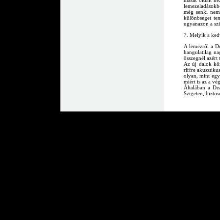
másik oldalt n
lemezeladásokbó
még senki nem
különbséget te
ugyanazon a szin
7. Melyik a ke
A lemezrõl a De
hangulatilag n
összegnél azért
Az új dalok köz
riffre akusztik
olyan, mint egy 
miért is az a vé
Általában a De
Szigeten, biztos