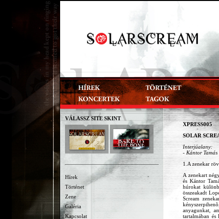
VÁLASSZ SITE SKINT
XPRESS005
SOLAR SCREAM 
Interjúalany:
- Kántor Tamás 
1.A zenekar rövi
A zenekart négy
Hírek
és Kántor Tamá
Történet
húrokat külön
összeakadt Lope
Zene
Scream zenekar
kényszerpihenõ
Galéria
anyagunkat, am
Kapcsolat
tartalmában és 