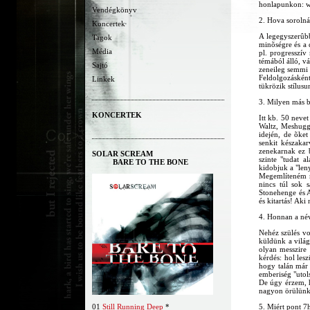
honlapunkon: w
Vendégkönyv
2. Hova sorolná
Koncertek
A legegyszerûbb
Tagok
minõségre és a 
Média
pl. progresszív
témából álló, v
Sajtó
zeneileg semmi 
Feldolgozáskén
Linkek
tükrözik stílus
3. Milyen más ba
KONCERTEK
Itt kb. 50 neve
Waltz, Meshugga
idején, de õke
senkit készaka
zenekarnak ez b
SOLAR SCREAM
szinte "tudat 
BARE TO THE BONE
kidobjuk a "leny
Megemlíteném m
nincs túl sok s
Stonehenge és A
és kitartás! Ak
4. Honnan a név
Nehéz szülés vol
küldünk a világ
olyan messzire 
kérdés: hol les
hogy talán már 
emberiség "utols
De úgy érzem, h
nagyon örülünk,
01
Still Running Deep
*
5. Miért pont 7