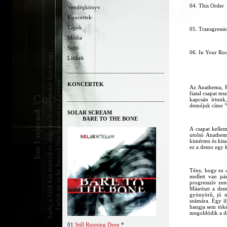
04. This Order
Vendégkönyv
Koncertek
Tagok
05. Transgressio
Média
Sajtó
06. In Your Ro
Linkek
KONCERTEK
Az Anathema, Po
fiatal csapat te
kapcsán írtunk
demójuk címe "
SOLAR SCREAM
BARE TO THE BONE
A csapat kellem
utolsó Anathema
kimérten és kit
ez a demo egy 
Tény, hogy ez a
mellett van pá
progresszív zen
Másrészt a dem
gyönyörû, jó n
számára. Egy il
hangja sem töké
megoldódik a d
01
Still Running Deep
*