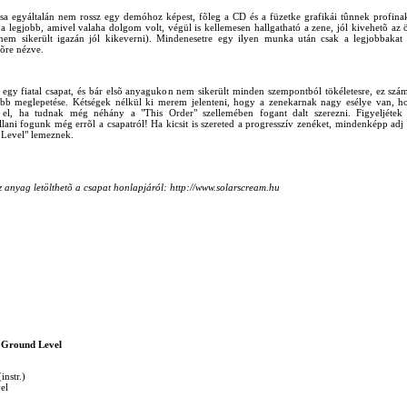
sa egyáltalán nem rossz egy demóhoz képest, fõleg a CD és a füzetke grafikái tûnnek profin
a legjobb, amivel valaha dolgom volt, végül is kellemesen hallgatható a zene, jól kivehetõ az ö
nem sikerült igazán jól kikeverni). Mindenesetre egy ilyen munka után csak a legjobbakat 
võre nézve.
egy fiatal csapat, és bár elsõ anyagukon nem sikerült minden szempontból tökéletesre, ez sz
bb meglepetése. Kétségek nélkül ki merem jelenteni, hogy a zenekarnak nagy esélye van, 
n el, ha tudnak még néhány a "This Order" szellemében fogant dalt szerezni. Figyeljéte
llani fogunk még errõl a csapatról! Ha kicsit is szereted a progresszív zenéket, mindenképp adj 
 Level" lemeznek.
z anyag letölthetõ a csapat honlapjáról: http://www.solarscream.hu
 Ground Level
instr.)
el