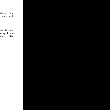
al and if the
t really well
 year for me.
songs in the
tend to like