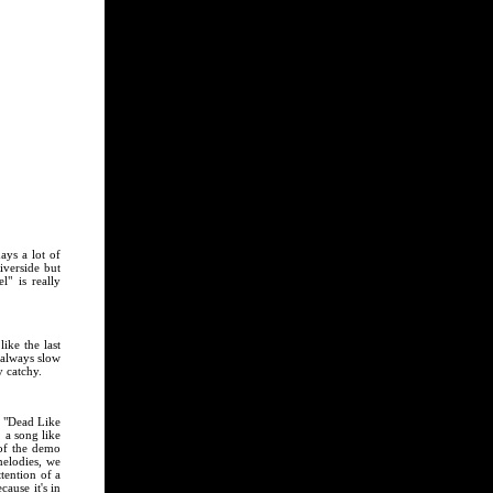
ays a lot of
iverside but
" is really
ike the last
 always slow
y catchy.
f "Dead Like
 a song like
 of the demo
melodies, we
tention of a
cause it's in