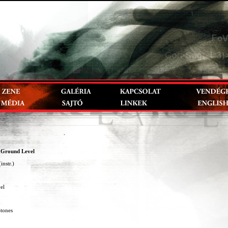
 Ground Level
instr.)
el
Stones