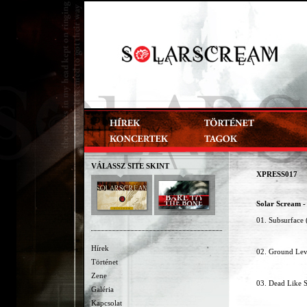
VÁLASSZ SITE SKINT
XPRESS017
Solar Scream -
01. Subsurface (
Hírek
02. Ground Lev
Történet
Zene
03. Dead Like 
Galéria
Kapcsolat