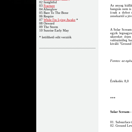
02 Insightful
Az anyag kiállá
03
Fracture
hangzás nem is 
04 Afterglow
(csak a dobot 
05 Bare To The Bone
zenekartól a jö
06 Respire
07
While I'm Lying Awake
*
08 Onward
09 The Storm
A Solar Scream 
10 Sunrise Early May
egyik legnagyo
sikereket érje
* letölthetõ edit verziók
valószínûleg ha
kiváló "Ground
Fontos: az egés
Értékelés: 8,0
***
Solar Scream -
01. Subsurface (
02. Ground Lev