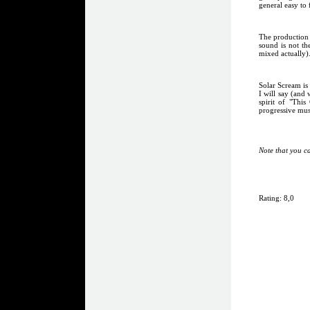
general easy to
The production f
sound is not the
mixed actually)
Solar Scream is 
I will say (and 
spirit of "This
progressive mus
Note that you c
Rating: 8,0