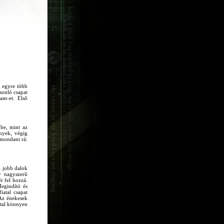
g egyre több
asonló csapat
am-et. Elsõ
mbe, mint az
ények, végig
 mondani rá:
a jobb dalok
y nagyszerû
r fel hozzá.
egindító és
iatal csapat
 Az énekesek
ttal könnyen