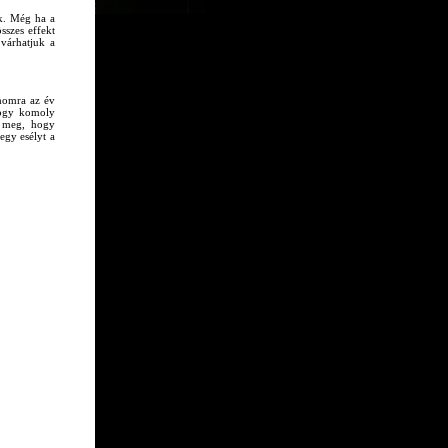
ak. Még ha a
sszes effekt
várhatjuk a
ámomra az év
hogy komoly
k meg, hogy
egy esélyt a