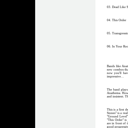
03. Dead Like 
04. This Order
05. Transgressio
06. In Your Ro
Bands like Anat
new combos that
now you'll hav
impressive…
The band plays 
Anathema. Howev
and insistent. T
This is a first 
Stones" is a re
"Ground Level" 
"This Order" is
are in front of
good progressive