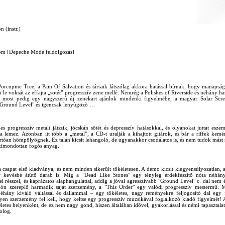
n (instr.)
om [Depeche Mode feldolgozás]
rcupine Tree, a Pain Of Salvation és társaik látszólag akkora hatással bírnak, hogy manapsá
szi le voksát az effajta „sötét” progresszív zene mellé. Nemrég a Polishes of Riverside és néhány h
, most pedig egy nagyszerû új zenekart ajánlok mindenki figyelmébe, a magyar Solar Scre
Ground Level" és igencsak lenyûgözõ …
es progresszív metalt játszik, jócskán sötét és depresszív hatásokkal, és olyanokat juttat esze
 lemez. Azonban itt több a „metal”, a CD-t uralják a kihajtott gitárok, és bár a riffek kem
artóan hömpölyögnek. Ez talán kicsit lehangoló, de ugyanakkor csodálatos is, és nem tudok mást
kimondottan fogós anyag.
 csapat elsõ kiadványa, és nem minden sikerült tökéletesen. A demo kicsit kiegyensúlyozatlan, 
r kevésbé átütõ darab is. Míg a "Dead Like Stones" egy tényleg érdekfeszítõ nóta néhán
ei résszel, és káprázatos alaphangulattal, addig a jóval agresszívabb "Ground Level" c. dal nem é
ón szereplõ harmadik saját szerzemény, a "This Order" egy valódi progresszív mestermû. M
éhány kiváló váltással és dallammal – egy tökéletes, nagy reményekre feljogosító dal egy f
yen szerzemény fel kell, hogy keltse egy progresszív muzsikával foglalkozó kiadó figyelmét!
letes helyenként, de ez nem nagy gond, hiszen általában idõvel, gyakorlással és némi tapasztala
olog.