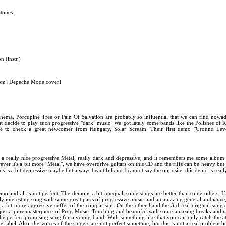
Stones
n (instr.)
om [Depeche Mode cover]
hema, Porcupine Tree or Pain Of Salvation are probably so influential that we can find nowad
 decide to play such progressive "dark" music. We got lately some bands like the Polishes of R
e to check a great newcomer from Hungary, Solar Scream. Their first demo "Ground Level
a really nice progressive Metal, really dark and depressive, and it remembers me some album l
er it's a bit more "Metal", we have overdrive guitars on this CD and the riffs can be heavy but
his is a bit depressive maybe but always beautiful and I cannot say the opposite, this demo is reall
demo and all is not perfect. The demo is a bit unequal; some songs are better than some others. I
ally interesting song with some great parts of progressive music and an amazing general ambiance,
a lot more aggressive suffer of the comparison. On the other hand the 3rd real original song
 just a pure masterpiece of Prog Music. Touching and beautiful with some amazing breaks and 
 the perfect promising song for a young band. With something like that you can only catch the at
 label. Also, the voices of the singers are not perfect sometime, but this is not a real problem be